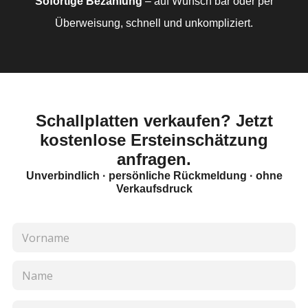
Sofortige Bezahlung
– auf Wunsch bar oder per
Überweisung, schnell und unkompliziert.
Schallplatten verkaufen? Jetzt
kostenlose Ersteinschätzung
anfragen.
Unverbindlich · persönliche Rückmeldung · ohne
Verkaufsdruck
N
a
m
Vorname
e
*
Nachname
E