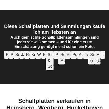
Diese Schallplatten und Sammlungen kaufe
ich am liebsten an
Auch gemischte Schallplattensammlungen sind
jederzeit willkommen – und für eine erste
Einschätzung genügt meist schon ein Foto.
Rock
Pop
Soul/Funk
Jazz
Reggae
Krautrock
Weltmusik
Folk
Singer
Punk
Heavy-
Elektronik
Psychedelic
Advangarde
Techno
Singles
Maxis
LP
&
Metal
(7″)
(12″)
Songwriter
Schallplatten verkaufen in
Heinsberg, Wegberg, Hückelhoven