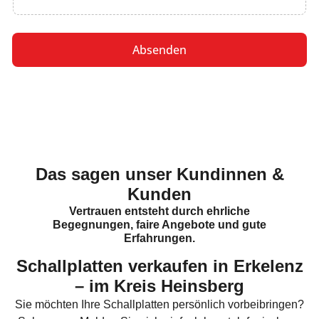
h
r
l
i
a
c
d
Absenden
h
e
t
n
Das sagen unser Kundinnen &
Kunden
Vertrauen entsteht durch ehrliche
Begegnungen, faire Angebote und gute
Erfahrungen.
Schallplatten verkaufen in Erkelenz
– im Kreis Heinsberg
Sie möchten Ihre Schallplatten persönlich vorbeibringen?