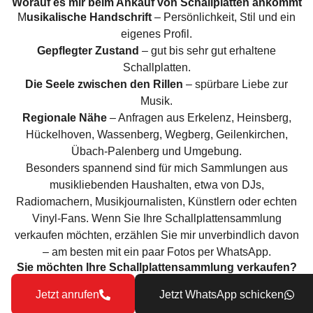
Worauf es mir beim Ankauf von Schallplatten ankommt
M
usikalische Handschrift
– Persönlichkeit, Stil und ein
eigenes Profil.
Gepflegter Zustand
– gut bis sehr gut erhaltene
Schallplatten.
Die Seele zwischen den Rillen
– spürbare Liebe zur
Musik.
Regionale Nähe
– Anfragen aus Erkelenz, Heinsberg,
Hückelhoven, Wassenberg, Wegberg, Geilenkirchen,
Übach-Palenberg und Umgebung.
Besonders spannend sind für mich Sammlungen aus
musikliebenden Haushalten, etwa von DJs,
Radiomachern, Musikjournalisten, Künstlern oder echten
Vinyl-Fans. Wenn Sie Ihre Schallplattensammlung
verkaufen möchten, erzählen Sie mir unverbindlich davon
– am besten mit ein paar Fotos per WhatsApp.
Sie möchten Ihre Schallplattensammlung verkaufen?
Jetzt anrufen
Jetzt WhatsApp schicken